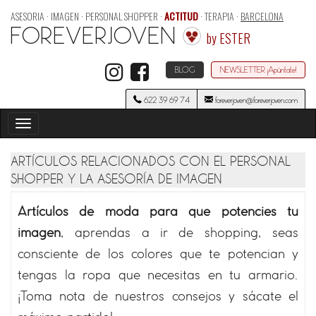
ASESORIA · IMAGEN · PERSONAL SHOPPER ·
ACTITUD
· TERAPIA ·
BARCELONA
FOREVERJOVEN
by ESTER
BLOG
NEWSLETTER ¡Apúntate!
622 39 69 74
foreverjoven@foreverjoven.com
Toggle
navigation
ARTÍCULOS RELACIONADOS CON EL PERSONAL
SHOPPER Y LA ASESORÍA DE IMAGEN
Artículos de moda para que potencies tu
imagen
, aprendas a ir de shopping, seas
consciente de los colores que te potencian y
tengas la ropa que necesitas en tu armario.
¡Toma nota de nuestros consejos y sácate el
máximo partido!