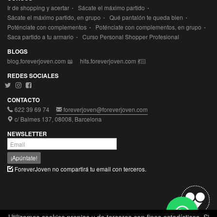
·
·
Ir de shopping y acertar
Sácate el máximo partido
·
·
Sácate el máximo partido, en grupo
Qué pantalón te queda bien
·
·
Poténciate con complementos
Poténciate con complementos, en grupo
·
Saca partido a tu armario
Curso Personal Shopper Profesional
BLOGS
blog.foreverjoven.com 📖
hits.foreverjoven.com 💃🏻
REDES SOCIALES
CONTACTO
622 39 69 74
foreverjoven@foreverjoven.com
c/ Balmes 137, 08008, Barcelona
NEWSLETTER
¡Apúntate!
ForeverJoven no compartirá tu email con terceros.
Utilizamos cookies propias y de terceros con fines estadísticos. Si