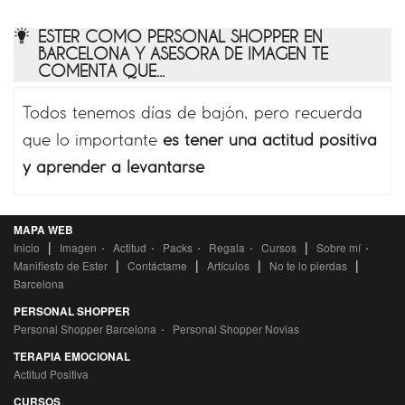
ESTER COMO PERSONAL SHOPPER EN
BARCELONA Y ASESORA DE IMAGEN TE
COMENTA QUE...
Todos tenemos días de bajón, pero recuerda
que lo importante
es tener una actitud positiva
y aprender a levantarse
MAPA WEB
|
·
·
·
·
|
·
Inicio
Imagen
Actitud
Packs
Regala
Cursos
Sobre mí
|
|
|
|
Manifiesto de Ester
Contáctame
Artículos
No te lo pierdas
Barcelona
PERSONAL SHOPPER
·
Personal Shopper Barcelona
Personal Shopper Novias
TERAPIA EMOCIONAL
Actitud Positiva
CURSOS