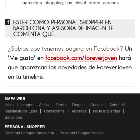
barcelona, shopping, tips, closet, orden, perchas
ESTER COMO PERSONAL SHOPPER EN
BARCELONA Y ASESORA DE IMAGEN TE
COMENTA QUE...
¿Sabias que tenemos página en Facebook?
Un
'Me gusta' en
facebook.com/foreverjoven
hará
que aparezcan las novedades de ForeverJoven
en tu timeline.
MAPA WEB
|
·
·
·
·
|
·
Inicio
Imagen
Actitud
Packs
Regala
Cursos
Sobre mí
|
|
|
|
Manifiesto de Ester
Contáctame
Artículos
No te lo pierdas
Barcelona
PERSONAL SHOPPER
·
Personal Shopper Barcelona
Personal Shopper Novias