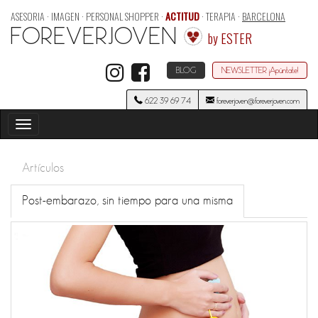
ASESORIA · IMAGEN · PERSONAL SHOPPER ·
ACTITUD
· TERAPIA ·
BARCELONA
FOREVERJOVEN
by ESTER
BLOG
NEWSLETTER ¡Apúntate!
622 39 69 74
foreverjoven@foreverjoven.com
Toggle
navigation
Artículos
Post-embarazo, sin tiempo para una misma