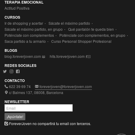
TERAPIA EMOCIONAL
Actitud Positiva
CURSOS
·
·
Ir de shopping y acertar
Sácate el máximo partido
·
·
Sácate el máximo partido, en grupo
Qué pantalón te queda bien
·
·
Poténciate con complementos
Poténciate con complementos, en grupo
·
Saca partido a tu armario
Curso Personal Shopper Profesional
BLOGS
blog.foreverjoven.com 📖
hits.foreverjoven.com 💃🏻
REDES SOCIALES
CONTACTO
622 39 69 74
foreverjoven@foreverjoven.com
c/ Balmes 137, 08008, Barcelona
NEWSLETTER
¡Apúntate!
ForeverJoven no compartirá tu email con terceros.