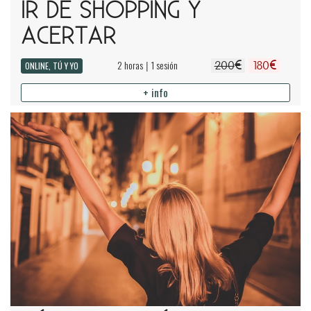
IR DE SHOPPING Y
ACERTAR
€
€
2 horas
1 sesión
|
ONLINE, TÚ Y YO
200
180
+ info