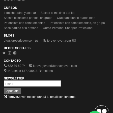
CURSOS
·
·
Ir de shopping y acertar
Sácate el máximo partido
·
·
Sácate el máximo partido, en grupo
Qué pantalón te queda bien
·
·
Poténciate con complementos
Poténciate con complementos, en grupo
·
Saca partido a tu armario
Curso Personal Shopper Profesional
BLOGS
blog.foreverjoven.com 📖
hits.foreverjoven.com 💃🏻
REDES SOCIALES
CONTACTO
622 39 69 74
foreverjoven@foreverjoven.com
c/ Balmes 137, 08008, Barcelona
NEWSLETTER
¡Apúntate!
ForeverJoven no compartirá tu email con terceros.