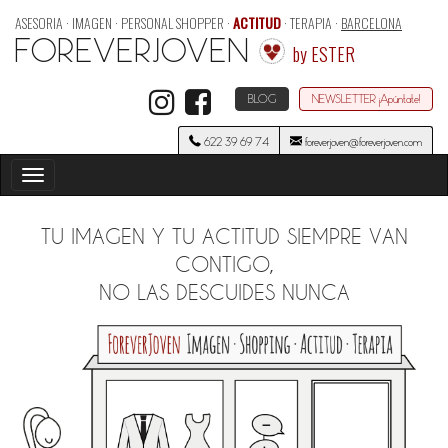
ASESORIA · IMAGEN · PERSONAL SHOPPER ·
ACTITUD
· TERAPIA ·
BARCELONA
FOREVERJOVEN
by ESTER
BLOG
NEWSLETTER ¡Apúntate!
622 39 69 74
foreverjoven@foreverjoven.com
Toggle
navigation
TU IMAGEN Y TU ACTITUD SIEMPRE VAN
CONTIGO,
NO LAS DESCUIDES NUNCA