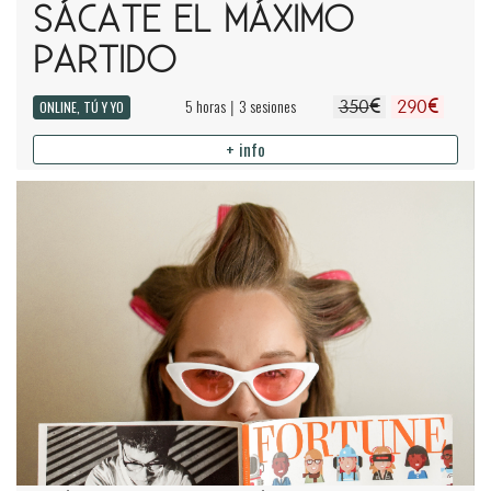
SÁCATE EL MÁXIMO
PARTIDO
€
€
5 horas
3 sesiones
|
ONLINE, TÚ Y YO
350
290
+ info