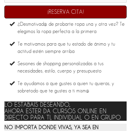
¡RESERVA CITA!
¿Desmotivad@ de probarte ropa una y otra vez? Te
elegimos la ropa perfecta a la primera
Te motivamos para que tu estado de ánimo y tu
actitud estén siempre arriba
Sesiones de shopping personalizadas a tus
necesidades, estilo, cuerpo y presupuesto
Te ayudamos a que gustes a quien tu quieras, y
sobretodo que te gustes a ti mism@
LO ESTABAIS DESEANDO,
AHORA ESTER DA CURSOS ONLINE EN
DIRECTO PARA TI, INDIVIDUAL O EN GRUPO
NO IMPORTA DONDE VIVAS, YA SEA EN