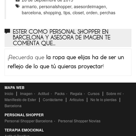
armario, personalshopper, asesordeimagen,
barcelona, shopping, tips, closet, orden, perchas
ESTER COMO PERSONAL SHOPPER EN
BARCELONA Y ASESORA DE IMAGEN TE
COMENTA QUE...
¡Recuerda que
la ropa que elijas ha de ser un
reflejo de lo que tú quieras proyectar
!
MAPA WEB
|
·
·
·
·
|
·
Inicio
Imagen
Actitud
Packs
Regala
Cursos
Sobre mí
|
|
|
|
Manifiesto de Ester
Contáctame
Artículos
No te lo pierdas
Barcelona
PERSONAL SHOPPER
·
Personal Shopper Barcelona
Personal Shopper Novias
TERAPIA EMOCIONAL
Actitud Positiva