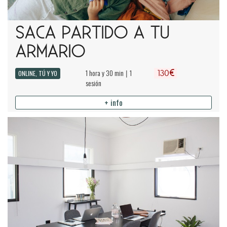
SACA PARTIDO A TU
ARMARIO
€
1 hora y 30 min
1
|
ONLINE, TÚ Y YO
130
sesión
+ info