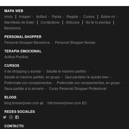
MAPA WEB
|
·
·
·
·
|
·
Inicio
Imagen
Actitud
Packs
Regala
Cursos
Sobre mí
|
|
|
|
Manifiesto de Ester
Contáctame
Artículos
No te lo pierdas
Barcelona
PERSONAL SHOPPER
·
Personal Shopper Barcelona
Personal Shopper Novias
TERAPIA EMOCIONAL
Actitud Positiva
CURSOS
·
·
Ir de shopping y acertar
Sácate el máximo partido
·
·
Sácate el máximo partido, en grupo
Qué pantalón te queda bien
·
·
Poténciate con complementos
Poténciate con complementos, en grupo
·
Saca partido a tu armario
Curso Personal Shopper Profesional
BLOGS
blog.foreverjoven.com 📖
hits.foreverjoven.com 💃🏻
REDES SOCIALES
CONTACTO