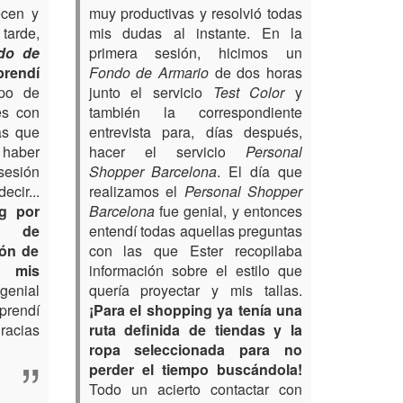
ecen y
muy productivas y resolvió todas
tarde,
mis dudas al instante. En la
do de
primera sesión, hicimos un
rendí
Fondo de Armario
de dos horas
ipo de
junto el servicio
Test Color
y
es con
también la correspondiente
as que
entrevista para, días después,
haber
hacer el servicio
Personal
sesión
Shopper Barcelona
. El día que
cir...
realizamos el
Personal Shopper
g por
Barcelona
fue genial, y entonces
ro de
entendí todas aquellas preguntas
ión de
con las que Ester recopilaba
o mis
información sobre el estilo que
nial
quería proyectar y mis tallas.
prendí
¡Para el shopping ya tenía una
racias
ruta definida de tiendas y la
ropa seleccionada para no
perder el tiempo buscándola!
Todo un acierto contactar con