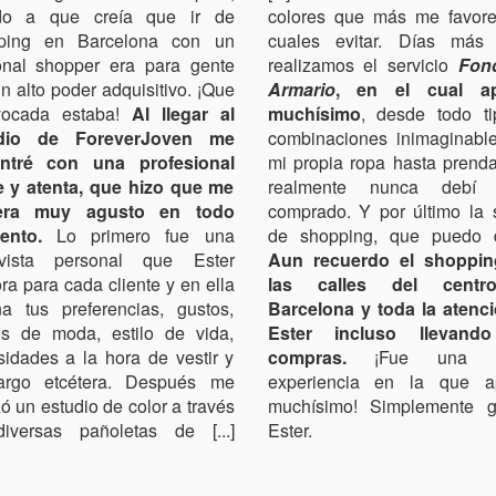
do a que creía que ir de
colores que más me favor
ping en Barcelona con un
cuales evitar. Días más 
onal shopper era para gente
realizamos el servicio
Fon
n alto poder adquisitivo. ¡Que
Armario
, en el cual ap
vocada estaba!
Al llegar al
muchísimo
, desde todo t
dio de ForeverJoven me
combinaciones inimaginabl
ntré con una profesional
mi propia ropa hasta prend
e y atenta, que hizo que me
realmente nunca debí 
iera muy agusto en todo
comprado. Y por último la 
nto.
Lo primero fue una
de shopping, que puedo de
evista personal que Ester
Aun recuerdo el shoppin
ra para cada cliente y en ella
las calles del cent
na tus preferencias, gustos,
Barcelona y toda la atenc
os de moda, estilo de vida,
Ester incluso llevand
idades a la hora de vestir y
compras.
¡Fue una ge
argo etcétera. Después me
experiencia en la que a
zó un estudio de color a través
muchísimo! Simplemente g
iversas pañoletas de [...]
Ester.