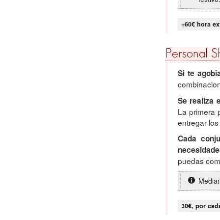
+60€ hora ex
Personal 
Si te agob
combinacione
Se realiza 
La primera p
entregar los
Cada conju
necesidade
puedas comp
Median
30€, por cad