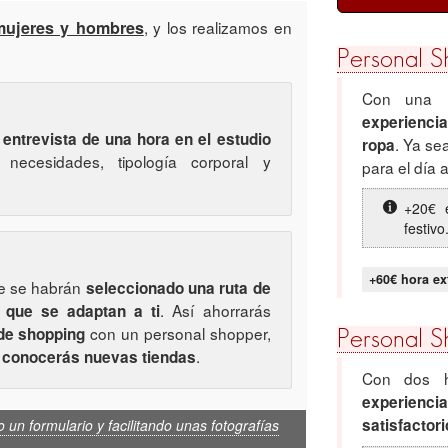
mujeres y hombres
, y los realizamos en
Personal S
Con una h
experiencia
a
entrevista de una hora en el estudio
. Ya se
ropa
necesidades, tipología corporal y
para el día a
+20€ 
festivo
+60€ hora ex
e se habrán
seleccionado una ruta de
. Así ahorrarás
 que se adaptan a ti
con un personal shopper,
 de shopping
Personal S
y
.
conocerás nuevas tiendas
Con dos h
experiencia
satisfactori
 un formulario y facilitando unas fotografías