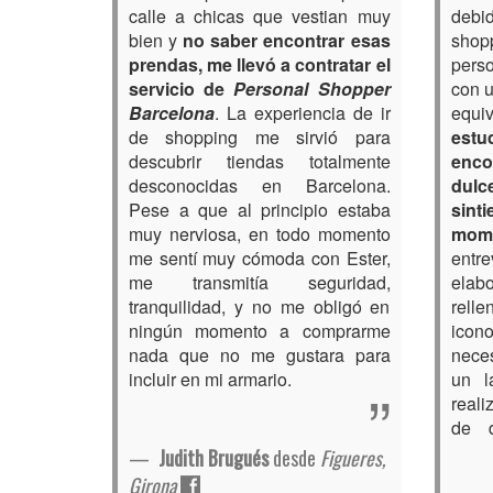
calle a chicas que vestian muy
debi
bien y
no saber encontrar esas
shop
prendas, me llevó a contratar el
pers
servicio de
Personal Shopper
con u
Barcelona
. La experiencia de ir
equi
de shopping me sirvió para
estu
descubrir tiendas totalmente
enco
desconocidas en Barcelona.
dulc
Pese a que al principio estaba
sint
muy nerviosa, en todo momento
mome
me sentí muy cómoda con Ester,
entr
me transmitía seguridad,
elabo
tranquilidad, y no me obligó en
relle
ningún momento a comprarme
icon
nada que no me gustara para
neces
incluir en mi armario.
un l
reali
de d
Judith Brugués
desde
Figueres,
Girona