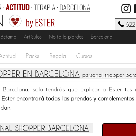
 ·
ACTITUD
· TERAPIA ·
BARCELONA
N
by ESTER
622 
táctame
Artículos
No te lo pierdas
Barcelona
Actitud
Packs
Regala
Cursos
HOPPER EN BARCELONA
personal shopper barce
 Barcelona, solo tendrás que explicar a Ester tus n
.
Ester encontrará todas las prendas y complementos 
edan.
NAL SHOPPER BARCELONA