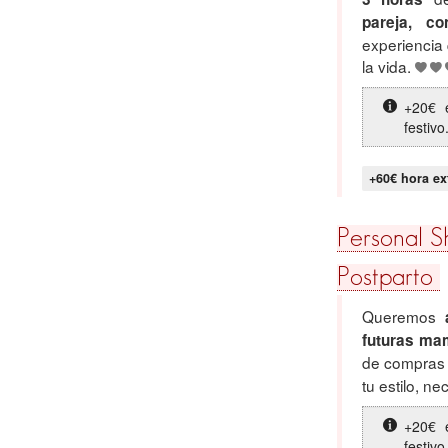
pareja, c
experiencia
la vida.
+20€ 
festivo
+60€ hora ex
Personal S
Postparto
Queremos
futuras ma
de compras
tu estilo, n
+20€ 
festivo