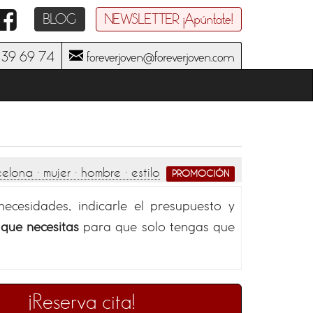
BLOG
NEWSLETTER ¡Apúntate!
39 69 74
foreverjoven@foreverjoven.com
lona · mujer · hombre · estilo
PROMOCIÓN
ecesidades, indicarle el presupuesto y
que necesitas
para que solo tengas que
¡Reserva cita!